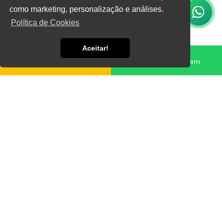
Informações
Rampa Niveladora Móvel Rebocável
como marketing, personalização e análises.
Política de Cookies
Aceitar!
Fale conosco
Enviar Mensagem
A
Rampa Niveladora Móvel Rebocável
da Poliart
Metal é uma solução inovadora e eficiente para
otimizar o carregamento e descarregamento de
mercadorias. Projetada para atender às necessidades
do mercado logístico, a
Rampa Niveladora Móvel
Rebocável
proporciona maior agilidade e segurança
nas operações de transporte, permitindo que os